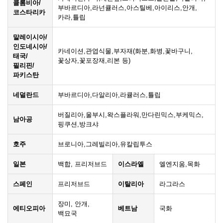
콜롬비아/
부바르디아,라넌큘러스,아스틸베,아이리스,안개,
코스타리카
카라,튤립
말레이시아/
인도네시아/
카네이션,관엽식물,부자재(화분,화병,꽃바구니,
태국/
꽃상자,꽃포장재,리본 등)
필리핀/
파키스탄
네덜란드
부바르디아,다알리아,라큘러스,튤립
버질리아,울부시,왁스플라워,만다린믹스,부케믹스,
남아공
핑쿠션,방크샤
호주
브로니아,그레빌리아,유칼립투스
일본
백합, 프리저브드
이스라엘
엘엔지움,목화
스페인
프리저브드
이탈리아
라그라스
장미, 안개,
에티오피아
베트남
국화
백묘국