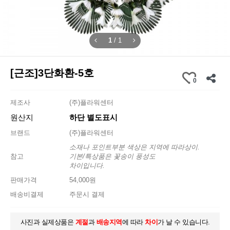
1
/
1
[근조]3단화환-5호
0
제조사
(주)플라워센터
원산지
하단 별도표시
브랜드
(주)플라워센터
소재나 포인트부분 색상은 지역에 따라상이.
참고
기본/특상품은 꽃송이 풍성도
차이입니다.
판매가격
54,000원
배송비결제
주문시 결제
사진과 실제상품은
계절
과
배송지역
에 따라
차이
가 날 수 있습니다.