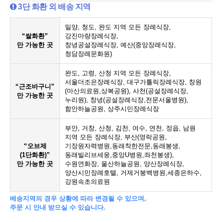
3단 화환 외 배송 지역
밀양, 청도, 완도 지역 모든 장례식장,
“쌀화환”
강진마량장례식장,
만 가능한 곳
창녕공설장례식장, 예산(중앙장례식장,
청담장례문화원)
완도, 고령, 산청 지역 모든 장례식장,
서울더조은장례식장, 대구가톨릭장례식장, 창원
“근조바구니”
(마산의료원,상복공원), 사천(공설장례식장,
만 가능한 곳
누리원), 창녕(공설장례식장,전문서울병원),
함안하늘공원, 상주시민장례식장
부안, 거창, 산청, 김천, 여수, 연천, 정읍, 남원
지역 모든 장례식장, 부산(영락공원,
“오브제
기장원자력병원,동래착한전문,동래봉생,
(1단화환)”
동래빌리브세웅,중앙U병원,좌천봉생),
만 가능한 곳
수원연화장, 울산하늘공원, 양산장례식장,
양산시민장례호텔, 거제거붕백병원,세종은하수,
강원속초의료원
배송지역의 경우 상황에 따라 변경될 수 있으며,
주문 시 안내 받으실 수 있습니다.