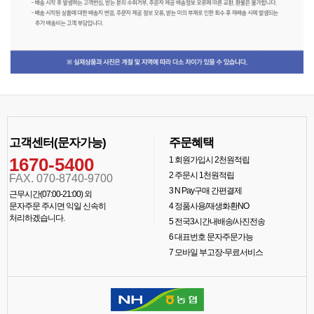
고객센터(문자가능)
주문혜택
1670-5400
1
회원가입시 2천원적립
2
주문시 1천원적립
FAX. 070-8740-9700
3
N Pay구매 간편결제
근무시간(07:00-21:00) 외
문자주문 주시면 익일 신속히
4
정품사용/재생화환NO
처리하겠습니다.
5
전국3시간내배송/사진전송
6
대표번호 문자주문가능
7
모바일 부고장-무료서비스