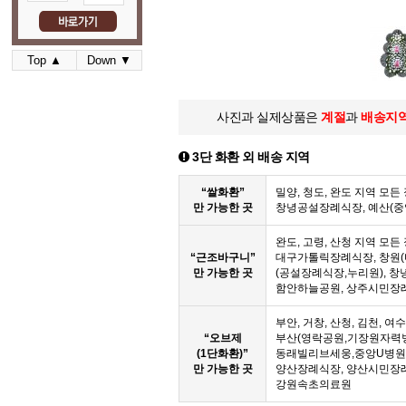
Top ▲
Down ▼
사진과 실제상품은
계절
과
배송지
3단 화환 외 배송 지역
“쌀화환”
밀양, 청도, 완도 지역 모
만 가능한 곳
창녕공설장례식장, 예산(
완도, 고령, 산청 지역 모
“근조바구니”
대구가톨릭장례식장, 창원(
만 가능한 곳
(공설장례식장,누리원), 창
함안하늘공원, 상주시민장
부안, 거창, 산청, 김천, 여
“오브제
부산(영락공원,기장원자력
(1단화환)”
동래빌리브세웅,중앙U병원,
만 가능한 곳
양산장례식장, 양산시민장
강원속초의료원