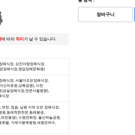
총 금액 :
장바구니
역
에 따라
차이
가 날 수 있습니다.
든 장례식장, 강진마량장례식장,
중앙장례식장,청담장례문화원)
든 장례식장, 서울더조은장례식장,
마산의료원,상복공원), 사천
녕(공설장례식장,전문서울병원),
례식장
수, 연천, 정읍, 남원 지역 모든 장례식장,
병원,동래착한전문,동래봉생,
좌천봉생), 수원연화장, 울산하늘공원,
례호텔, 거제거붕백병원,세종은하수,