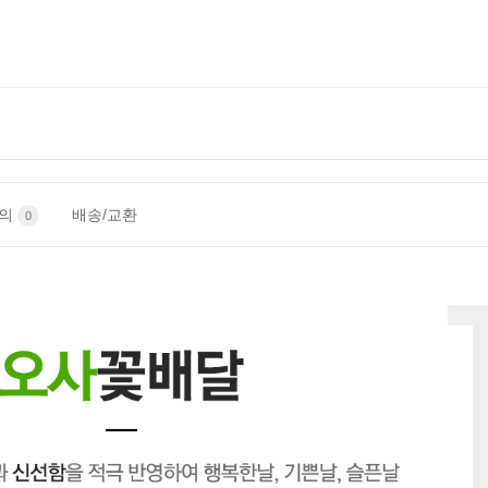
문의
배송/교환
0