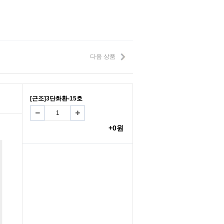
다음 상품
[근조]3단화환-15호
+0원