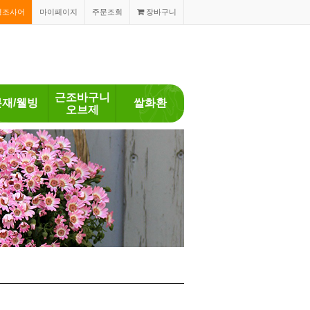
경조사어
마이페이지
주문조회
장바구니
근조바구니
분재/웰빙
쌀화환
오브제