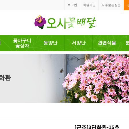
로그인
회원가입
자주묻는질문
꽃바구니
발
동양난
서양난
관엽식물
꽃상자
조화환
[근조]3단화환-15호