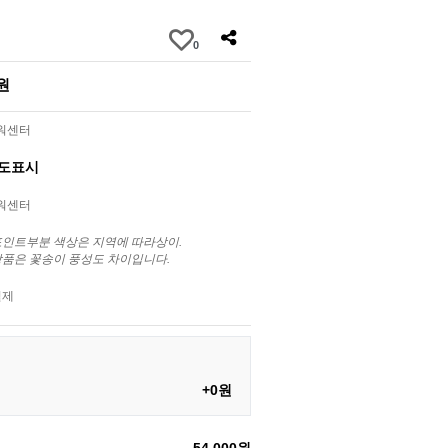
0
0원
라워센터
별도표시
라워센터
포인트부분 색상은 지역에 따라상이.
상품은 꽃송이 풍성도 차이입니다.
결제
+0원