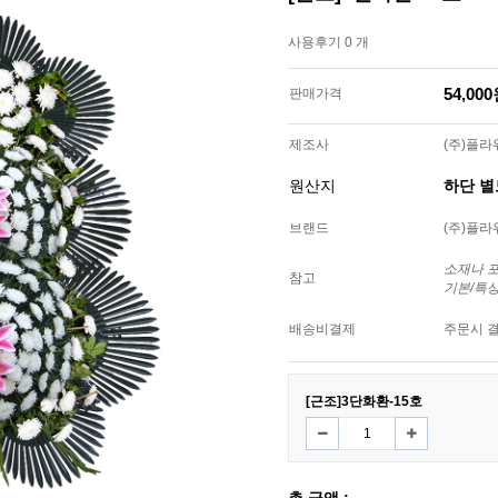
사용후기 0 개
54,00
판매가격
제조사
(주)플
원산지
하단 
브랜드
(주)플
소재나 
참고
기본/특
배송비결제
주문시 
[근조]3단화환-15호