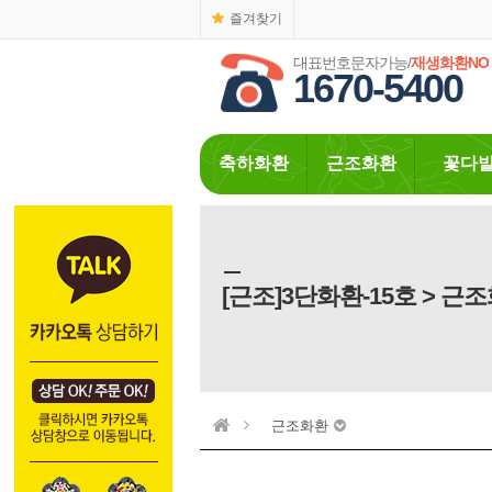
즐겨찾기
대표번호문자가능/
재생화환NO
1670-5400
축하화환
근조화환
꽃다
[근조]3단화환-15호 > 근
근조화환