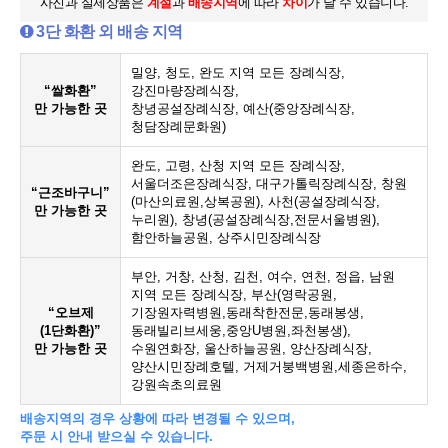
사진과 실제상품은
계절
과
배송지역
에 따라
차이
가 날 수 있습니다.
3단 화환 외 배송 지역
밀양, 청도, 완도 지역 모든 장례식장,
“쌀화환”
강진마량장례식장,
만 가능한 곳
창녕공설장례식장, 예산(중앙장례식장,
청담장례문화원)
완도, 고령, 산청 지역 모든 장례식장,
서울더조은장례식장, 대구가톨릭장례식장, 창원
“근조바구니”
(마산의료원,상복공원), 사천(공설장례식장,
만 가능한 곳
누리원), 창녕(공설장례식장,전문서울병원),
함안하늘공원, 상주시민장례식장
부안, 거창, 산청, 김천, 여수, 연천, 정읍, 남원
지역 모든 장례식장, 부산(영락공원,
“오브제
기장원자력병원,동래착한전문,동래봉생,
(1단화환)”
동래빌리브세웅,중앙U병원,좌천봉생),
만 가능한 곳
수원연화장, 울산하늘공원, 양산장례식장,
양산시민장례호텔, 거제거붕백병원,세종은하수,
강원속초의료원
배송지역의 경우 상황에 따라 변경될 수 있으며,
주문 시 안내 받으실 수 있습니다.