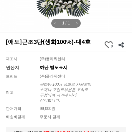
1
/
1
[애도]근조3단(생화100%)-대4호
0
제조사
(주)플라워센터
원산지
하단 별도표시
브랜드
(주)플라워센터
국화만 100% 생화로 사용되며
소재나 포인트부분은 조화로
참고
구성되며 지역에 따라
상이합니다.
판매가격
99,000원
배송비결제
주문시 결제