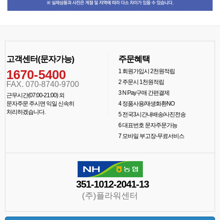
고객센터(문자가능)
주문혜택
1670-5400
1
회원가입시 2천원적립
2
주문시 1천원적립
FAX. 070-8740-9700
3
N Pay구매 간편결제
근무시간(07:00-21:00) 외
문자주문 주시면 익일 신속히
4
정품사용/재생화환NO
처리하겠습니다.
5
전국3시간내배송/사진전송
6
대표번호 문자주문가능
7
모바일 부고장-무료서비스
351-1012-2041-13
(주)플라워센터