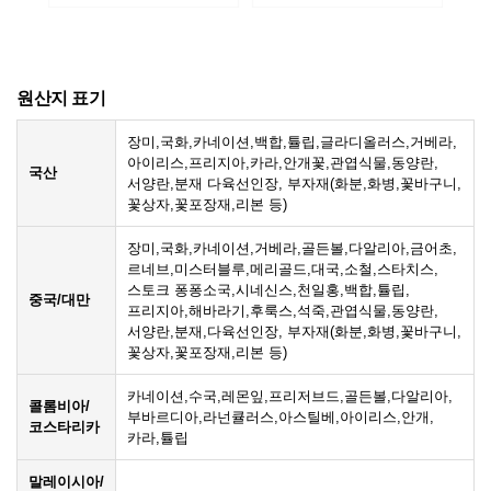
원산지 표기
장미,국화,카네이션,백합,튤립,글라디올러스,거베라,
아이리스,프리지아,카라,안개꽃,관엽식물,동양란,
국산
서양란,분재 다육선인장, 부자재(화분,화병,꽃바구니,
꽃상자,꽃포장재,리본 등)
장미,국화,카네이션,거베라,골든볼,다알리아,금어초,
르네브,미스터블루,메리골드,대국,소철,스타치스,
스토크 퐁퐁소국,시네신스,천일홍,백합,튤립,
중국/대만
프리지아,해바라기,후룩스,석죽,관엽식물,동양란,
서양란,분재,다육선인장, 부자재(화분,화병,꽃바구니,
꽃상자,꽃포장재,리본 등)
카네이션,수국,레몬잎,프리저브드,골든볼,다알리아,
콜롬비아/
부바르디아,라넌큘러스,아스틸베,아이리스,안개,
코스타리카
카라,튤립
말레이시아/