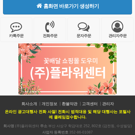
홈화면 바로가기 생성하기
카톡주문
전화주문
문자주문
관리자주문
회사소개
개인정보
환불약관
고객센터
관리자
온라인 광고대행사 전화 사절! 전화시 법적대응 및 해당 대행사는 포털사
에 클레임접수합니다.
회사명
(주)플라워센터
주소
부산 사상구 학감대로 252, 802호 (감전동, 수성빌딩)
사업자 등록번호
352-86-01087