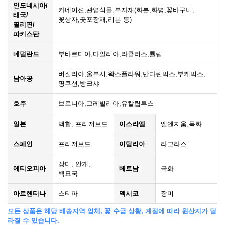
인도네시아/
카네이션,관엽식물,부자재(화분,화병,꽃바구니,
태국/
꽃상자,꽃포장재,리본 등)
필리핀/
파키스탄
네덜란드
부바르디아,다알리아,라큘러스,튤립
버질리아,울부시,왁스플라워,만다린믹스,부케믹스,
남아공
핑쿠션,방크샤
호주
브로니아,그레빌리아,유칼립투스
일본
백합, 프리저브드
이스라엘
엘엔지움,목화
스페인
프리저브드
이탈리아
라그라스
장미, 안개,
에티오피아
베트남
국화
백묘국
아르헨티나
스티파
멕시코
장미
모든 상품은 해당 배송지역 업체, 꽃 수급 상황, 계절에 따라 원산지가 달
라질 수 있습니다.