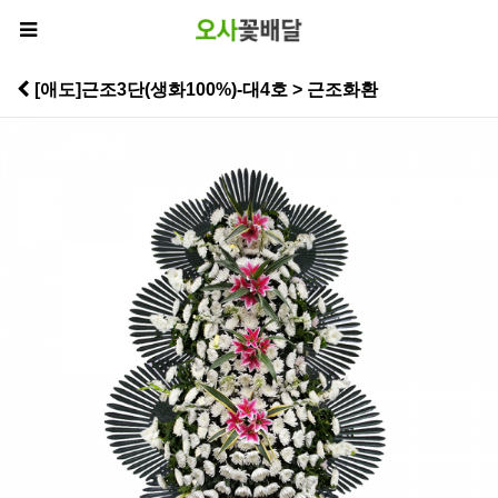
[애도]근조3단(생화100%)-대4호 > 근조화환