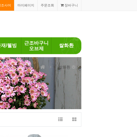
경조사어
마이페이지
주문조회
장바구니
근조바구니
분재/웰빙
쌀화환
오브제
쌀화환