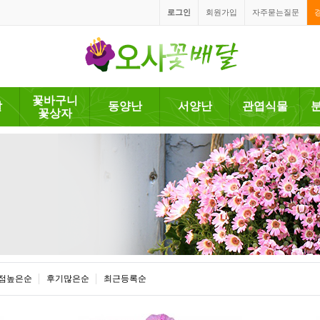
로그인
회원가입
자주묻는질문
꽃바구니
발
동양난
서양난
관엽식물
꽃상자
점높은순
후기많은순
최근등록순