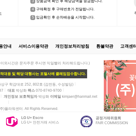
3
상품금액 확인 후 해당금액을 송금합니다.
4
구매확정 후 구매번호가 전달됩니다.
드
5
입금확인 후 순차배송을 시작합니다.
용안내
서비스이용약관
개인정보처리방침
환불약관
고객센
 21:00 / 이외시간은 문자주문 주시면 익일빨리 처리해드립니다.)
법적대응 및 해당 대행사는 포털사에 클레임접수합니다.
상구 학감대로 252, 802호 (감전동, 수성빌딩)
87
대표
박상화
팩스
070-8740-9700
개인정보 보호책임자
박상화
이메일
kimjaer@hanmail.net
 (주)플라워센터. All Rights Reserved.
LG U+ Escro
공정거래위원회
LG U+ 안전거래 서비스
FAIR COMMISSION