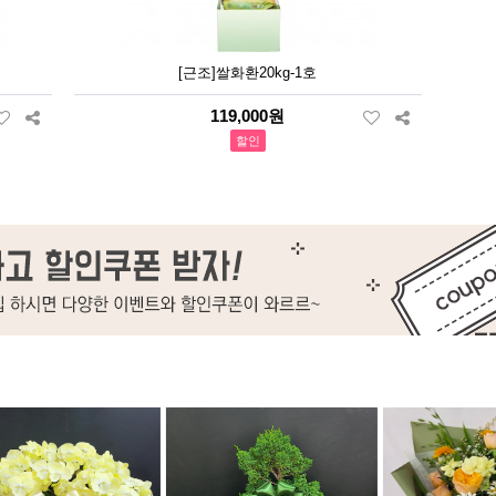
[근조]쌀화환20kg-1호
119,000원
할인