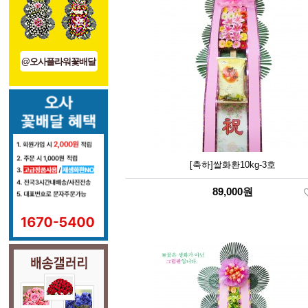
@오사플라워꽃배달
[축하]쌀화환10kg-3호
89,000원