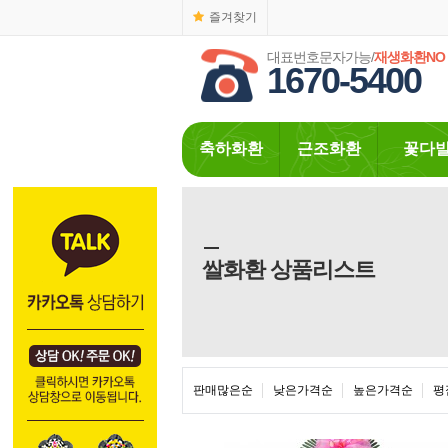
즐겨찾기
대표번호문자가능/
재생화환NO
1670-5400
축하화환
근조화환
꽃다
쌀화환 상품리스트
판매많은순
낮은가격순
높은가격순
평