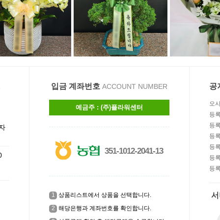
입금 계좌번호
공
R
ACCOUNT NUMBER
오사
예금주 : (주)플라워센터
습니
등록
등록
자
!
등록
등록
351-1012-2041-13
0
등록
등록
서
1
상품리스트에서 상품을 선택합니다.
2
해당은행과 계좌번호를 확인합니다.