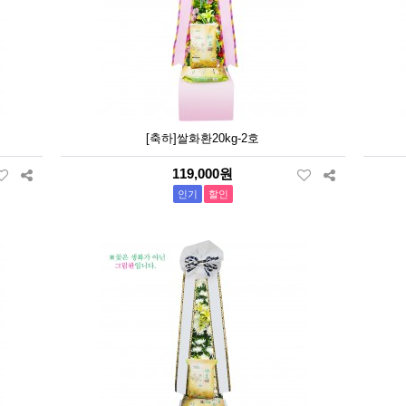
[축하]쌀화환20kg-2호
119,000원
인기
할인