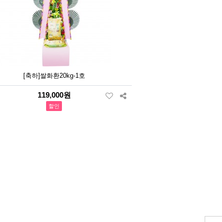
[축하]쌀화환20kg-1호
119,000원
할인