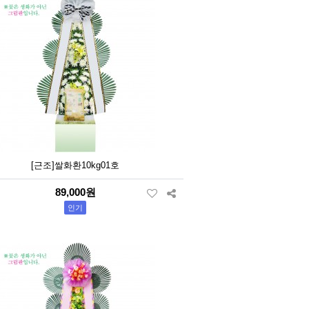
[근조]쌀화환10kg01호
89,000원
인기