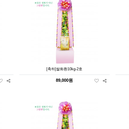
[축하]쌀화환10kg-2호
89,000원