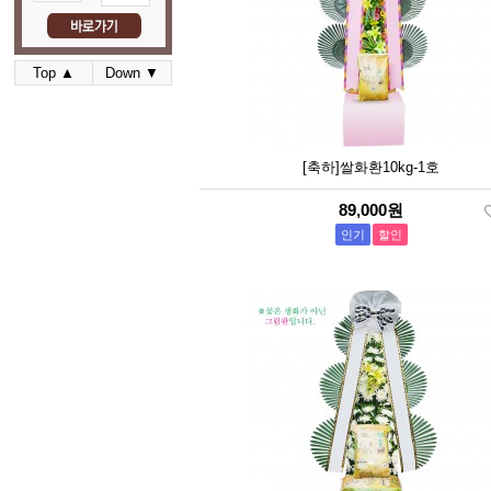
Top ▲
Down ▼
[축하]쌀화환10kg-1호
89,000원
인기
할인