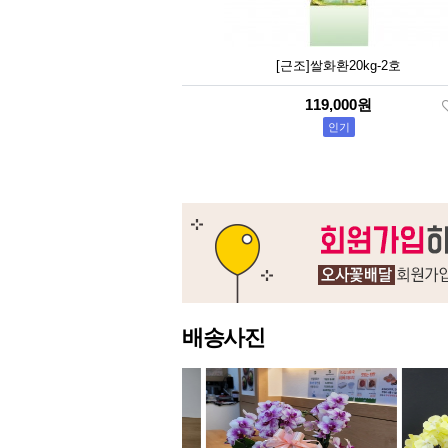
[근조]쌀화환20kg-2호
119,000원
인기
배송사진