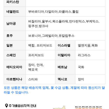
파키스탄
네덜란드
부바르디아,다알리아,라큘러스,튤립
버질리아,울부시,왁스플라워,만다린믹스,부케믹스,
남아공
핑쿠션,방크샤
호주
브로니아,그레빌리아,유칼립투스
일본
백합, 프리저브드
이스라엘
엘엔지움,목화
스페인
프리저브드
이탈리아
라그라스
장미, 안개,
에티오피아
베트남
국화
백묘국
아르헨티나
스티파
멕시코
장미
모든 상품은 해당 배송지역 업체, 꽃 수급 상황, 계절에 따라 원산지가 달
라질 수 있습니다.