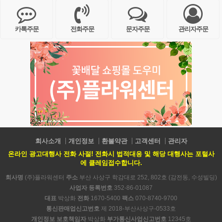
카톡주문
전화주문
문자주문
관리자주문
회사소개
개인정보
환불약관
고객센터
관리자
온라인 광고대행사 전화 사절! 전화시 법적대응 및 해당 대행사는 포털사
에 클레임접수합니다.
회사명
(주)플라워센터
주소
부산 사상구 학감대로 252, 802호 (감전동, 수성빌딩)
사업자 등록번호
352-86-01087
대표
박상화
전화
1670-5400
팩스
070-8740-9700
통신판매업신고번호
제 2018-부산사상구-0533호
개인정보 보호책임자
박상화
부가통신사업신고번호
12345호