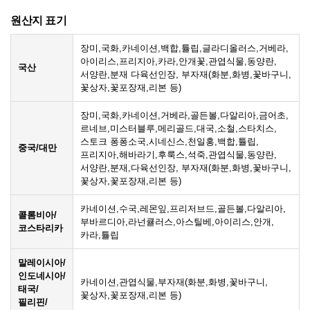
원산지 표기
장미,국화,카네이션,백합,튤립,글라디올러스,거베라,
아이리스,프리지아,카라,안개꽃,관엽식물,동양란,
국산
서양란,분재 다육선인장, 부자재(화분,화병,꽃바구니,
꽃상자,꽃포장재,리본 등)
장미,국화,카네이션,거베라,골든볼,다알리아,금어초,
르네브,미스터블루,메리골드,대국,소철,스타치스,
스토크 퐁퐁소국,시네신스,천일홍,백합,튤립,
중국/대만
프리지아,해바라기,후룩스,석죽,관엽식물,동양란,
서양란,분재,다육선인장, 부자재(화분,화병,꽃바구니,
꽃상자,꽃포장재,리본 등)
카네이션,수국,레몬잎,프리저브드,골든볼,다알리아,
콜롬비아/
부바르디아,라넌큘러스,아스틸베,아이리스,안개,
코스타리카
카라,튤립
말레이시아/
인도네시아/
카네이션,관엽식물,부자재(화분,화병,꽃바구니,
태국/
꽃상자,꽃포장재,리본 등)
필리핀/