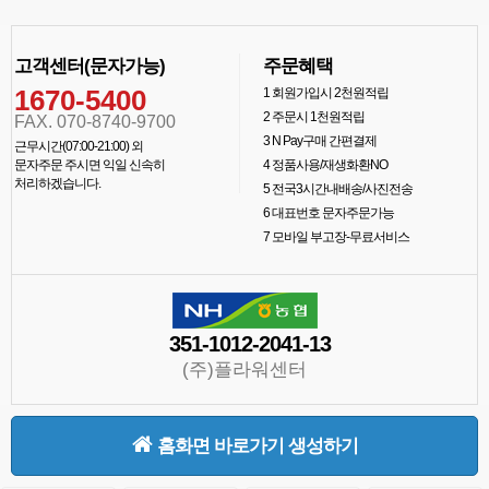
고객센터(문자가능)
주문혜택
1670-5400
1
회원가입시 2천원적립
2
주문시 1천원적립
FAX. 070-8740-9700
3
N Pay구매 간편결제
근무시간(07:00-21:00) 외
문자주문 주시면 익일 신속히
4
정품사용/재생화환NO
처리하겠습니다.
5
전국3시간내배송/사진전송
6
대표번호 문자주문가능
7
모바일 부고장-무료서비스
351-1012-2041-13
(주)플라워센터
홈화면 바로가기 생성하기