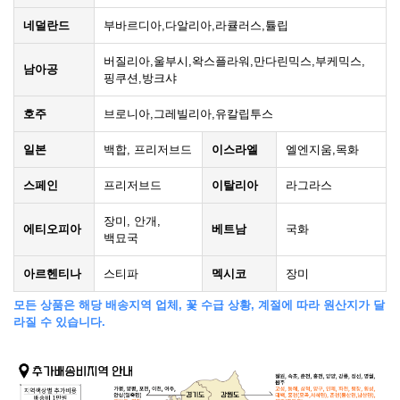
네덜란드
부바르디아,다알리아,라큘러스,튤립
버질리아,울부시,왁스플라워,만다린믹스,부케믹스,
남아공
핑쿠션,방크샤
호주
브로니아,그레빌리아,유칼립투스
일본
백합, 프리저브드
이스라엘
엘엔지움,목화
스페인
프리저브드
이탈리아
라그라스
장미, 안개,
에티오피아
베트남
국화
백묘국
아르헨티나
스티파
멕시코
장미
모든 상품은 해당 배송지역 업체, 꽃 수급 상황, 계절에 따라 원산지가 달
라질 수 있습니다.