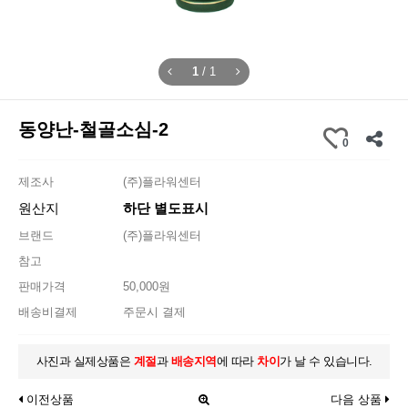
1
/
1
동양난-철골소심-2
0
제조사
(주)플라워센터
원산지
하단 별도표시
브랜드
(주)플라워센터
참고
판매가격
50,000원
배송비결제
주문시 결제
사진과 실제상품은
계절
과
배송지역
에 따라
차이
가 날 수 있습니다.
이전상품
다음 상품