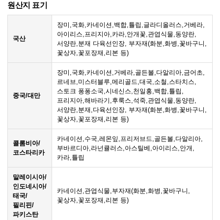
원산지 표기
장미,국화,카네이션,백합,튤립,글라디올러스,거베라,
아이리스,프리지아,카라,안개꽃,관엽식물,동양란,
국산
서양란,분재 다육선인장, 부자재(화분,화병,꽃바구니,
꽃상자,꽃포장재,리본 등)
장미,국화,카네이션,거베라,골든볼,다알리아,금어초,
르네브,미스터블루,메리골드,대국,소철,스타치스,
스토크 퐁퐁소국,시네신스,천일홍,백합,튤립,
중국/대만
프리지아,해바라기,후룩스,석죽,관엽식물,동양란,
서양란,분재,다육선인장, 부자재(화분,화병,꽃바구니,
꽃상자,꽃포장재,리본 등)
카네이션,수국,레몬잎,프리저브드,골든볼,다알리아,
콜롬비아/
부바르디아,라넌큘러스,아스틸베,아이리스,안개,
코스타리카
카라,튤립
말레이시아/
인도네시아/
카네이션,관엽식물,부자재(화분,화병,꽃바구니,
태국/
꽃상자,꽃포장재,리본 등)
필리핀/
파키스탄