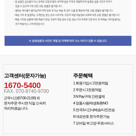
고객센터(문자가능)
주문혜택
1670-5400
1
회원가입시 2천원적립
2
주문시 1천원적립
FAX. 070-8740-9700
3
N Pay구매 간편결제
근무시간(07:00-21:00) 외
문자주문 주시면 익일 신속히
4
정품사용/재생화환NO
처리하겠습니다.
5
전국3시간내배송/사진전송
6
대표번호 문자주문가능
7
모바일 부고장-무료서비스