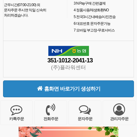
3
N Pay구매 간편결제
근무시간(07:00-21:00) 외
문자주문 주시면 익일 신속히
4
정품사용/재생화환NO
처리하겠습니다.
5
전국3시간내배송/사진전송
6
대표번호 문자주문가능
7
모바일 부고장-무료서비스
351-1012-2041-13
(주)플라워센터
홈화면 바로가기 생성하기
카톡주문
전화주문
문자주문
관리자주문