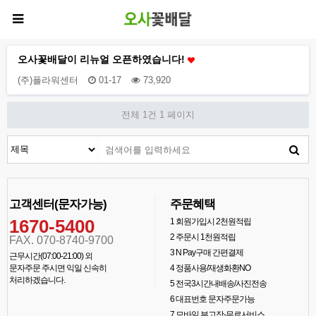
오사꽃배달이 리뉴얼 오픈하였습니다!
(주)플라워센터
01-17
73,920
전체 1건
1 페이지
고객센터(문자가능)
주문혜택
1670-5400
1
회원가입시 2천원적립
2
주문시 1천원적립
FAX. 070-8740-9700
3
N Pay구매 간편결제
근무시간(07:00-21:00) 외
문자주문 주시면 익일 신속히
4
정품사용/재생화환NO
처리하겠습니다.
5
전국3시간내배송/사진전송
6
대표번호 문자주문가능
7
모바일 부고장-무료서비스